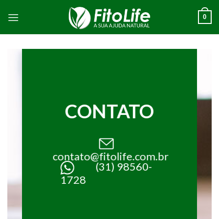
Skip
0
to
content
CONTATO
contato@fitolife.com.br
(31) 98560-
1728